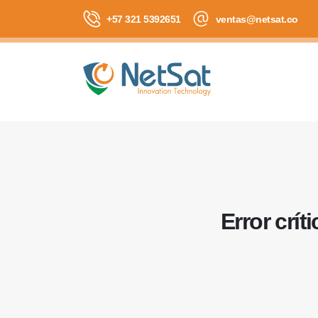
+57 321 5392651
ventas@netsat.co
Error crí