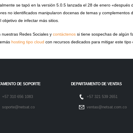
almente se tapó en la versión 5.0.5 lanzada el 28 de enero «después de
es no identificados manipularon docenas de temas y complementos de
 objetivo de infectar más sitios.
n nuestras Redes Sociales y
contáctenos
si tiene sospechas de algún f
demás
hosting tipo cloud
con recursos dedicados para mitigar este tipo
TAMENTO DE SOPORTE
DEPARTAMENTO DE VENTAS
+57 310 656 1083
+57 321 539 2651
soporte@netsat.co
ventas@netsat.com.co