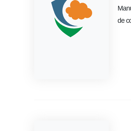
Manu
de c