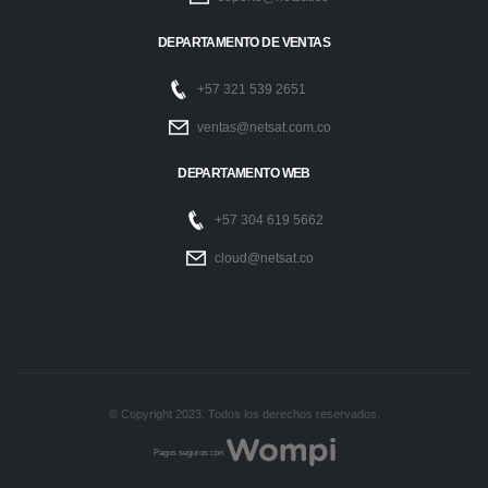
DEPARTAMENTO DE VENTAS
+57 321 539 2651
ventas@netsat.com.co
DEPARTAMENTO WEB
+57 304 619 5662
cloud@netsat.co
© Copyright 2023. Todos los derechos reservados.
Pagos seguros con