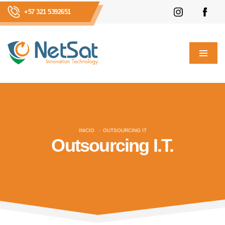
+57 321 5392651
INICIO
OUTSOURCING IT
Outsourcing I.T.