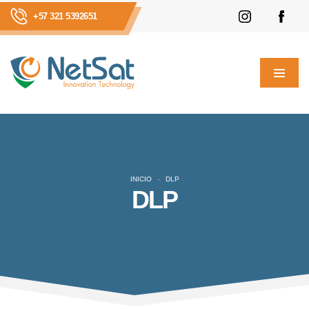
+57 321 5392651
INICIO
DLP
DLP